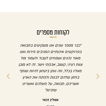
לקוחות מספרים
ון
"כבר מספר שנים אנו משקיעים בתבואה
"החלט
וב
בפרויקטים איכותיים המניבים פירות ואנו
ההשקע
סקים
מאוד נהנים ושמחים לעבוד ולעמוד מול
להמשי
ליהם
צוות רציני, קשוב, אכפתי וישר. זה לא מובן
לכל
מאליו בכלל, וזה נותן ביטחון להיות שותף
תבו
יינת
בחזון שלהם לבנות ולפתח את הארץ.
שנה
אשריכם, תבואה, על פועלכם ואשרינו
שזכינו!"
אוולין זכאי