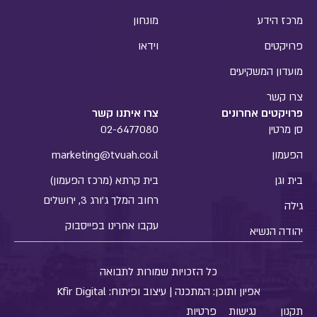
מרכז הידע
מונחון
פרויקטים
וידאו
מועדון המשקיעים
צרו קשר
פרויקטים אחרונים
צרו איתנו קשר
סן מרטין
02-6477080
הפעמון
marketing@tvuah.co.il
בית וגן
בית קרתא (מרכז הפעמון)
רחוב המלך ג'ורג 3, ירושלים
גילה
עקבו אחרינו בפייסבוק
יהודה הנשיא
כל הזכויות שמורות לתבואה
אפיון ותוכן:
המתכנה
| עיצוב ופיתוח:
Kfir Digital
תקנון
נגישות
פרטיות