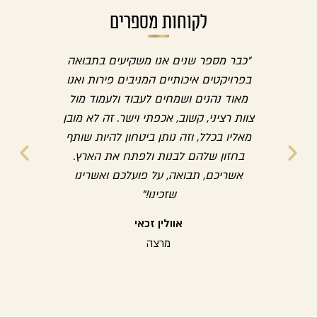
לקוחות מספרים
ון
"כבר מספר שנים אנו משקיעים בתבואה
"החלט
וב
בפרויקטים איכותיים המניבים פירות ואנו
ההשקע
סקים
מאוד נהנים ושמחים לעבוד ולעמוד מול
להמשי
ליהם
צוות רציני, קשוב, אכפתי וישר. זה לא מובן
לכל
מאליו בכלל, וזה נותן ביטחון להיות שותף
תבו
יינת
בחזון שלהם לבנות ולפתח את הארץ.
שנה
אשריכם, תבואה, על פועלכם ואשרינו
שזכינו!"
אוולין זכאי
מרצה