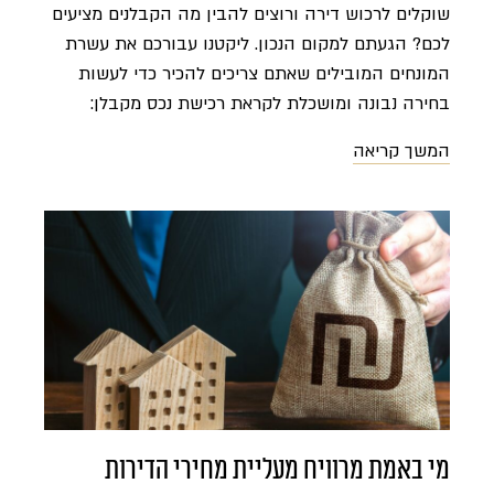
שוקלים לרכוש דירה ורוצים להבין מה הקבלנים מציעים
להבין כי מדובר בתהליכים מורכבים, ארוכים ולעיתים
לכם? הגעתם למקום הנכון. ליקטנו עבורכם את עשרת
רצופי בירוקרטיה
המונחים המובילים שאתם צריכים להכיר כדי לעשות
בחירה נבונה ומושכלת לקראת רכישת נכס מקבלן:
יתרונות, חסרונות וכל הפרטים הקטנים שחייבים לדעת
המשך קריאה
ומוכרחים לבדוק עשרת המונחים שחשוב להבין: 1.
90-10 מה זה? תשלום של 10% מערך הדירה בעת
החתימה על החוזה, והיתרה (90%) רק בסמוך לאכלוס.
דוגמה מעשית (ברכישת דירה של 2.5 מיליון ₪):
בחתימת החוזה הרוכש משלם רק 250,000 ₪ (10%)
ונשאר עם 2,250,000 ₪ בחשבון למשך 24 חודשים עד
למסירה. השקעת הסכום הזה בפיקדון בתשואה שנתית
של 4%, למשל, תישא רווח של 180,000 ₪ במהלך
שנתיים, ועוד כ-3,000 כתוצאה מאפקט ריבית דריבית).
גם אם אין לו את הסכום בחשבון והוא צריך משכנתא של
1.8 מיליון ₪ למימון יתרת התשלום – הוא חוסך 24
מי באמת מרוויח מעליית מחירי הדירות
חודשים של תשלומי ריבית על 2.25 מיליון ₪ (כ-7,500 ₪