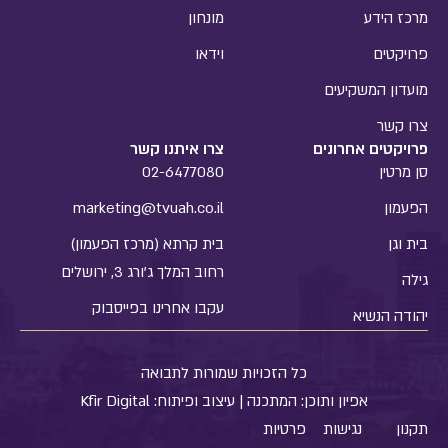
המודל הכלכלי של רמ"י מבוסס על כמה מקורות הכנסה
מרכז הידע
מונחון
ישירים מעסקאות נדל"ן. ראשית, היא מוכרת זכויות
פרויקטים
וידאו
חכירה ל־98 שנה ולא את הקרקע עצמה, כאשר
הקבלנים משלמים לה סכומי עתק עבור זכויות הבנייה.
מועדון המשקיעים
נוסף על כך, נגבים היטלי פיתוח, דמי ניהול, ביטוחים
צרו קשר
פרויקטים אחרונים
צרו איתנו קשר
סן מרטין
02-6477080
הפעמון
marketing@tvuah.co.il
בית וגן
בית קרתא (מרכז הפעמון)
רחוב המלך ג'ורג 3, ירושלים
גילה
עקבו אחרינו בפייסבוק
יהודה הנשיא
כל הזכויות שמורות לתבואה
אפיון ותוכן:
המתכנה
| עיצוב ופיתוח:
Kfir Digital
תקנון
נגישות
פרטיות